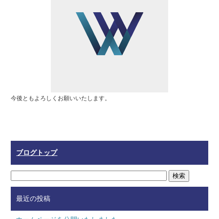
b
o
o
k
今後ともよろしくお願いいたします。
ブログトップ
最近の投稿