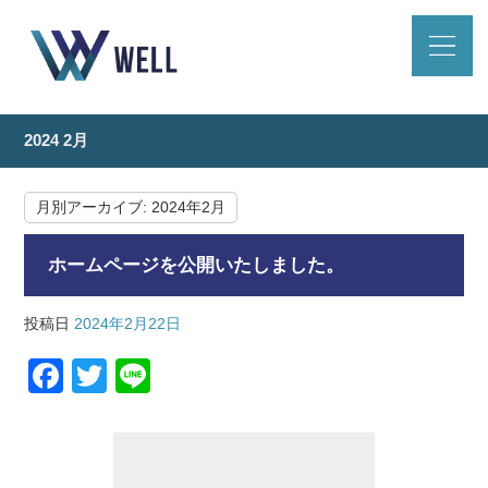
2024 2月
月別アーカイブ:
2024年2月
ホームページを公開いたしました。
投稿日
2024年2月22日
F
T
Li
a
wi
n
c
tt
e
e
er